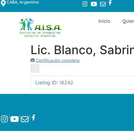
CABA, Argentina
Inicio
Quie
Lic. Blanco, Sabri
Certificación completa
Listing ID
:
16242
l
l
l