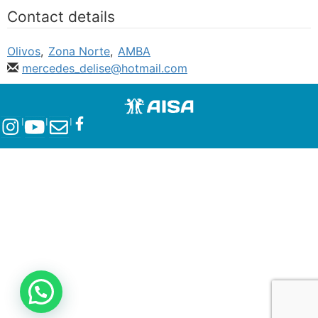
Contact details
Olivos
,
Zona Norte
,
AMBA
mercedes_delise@hotmail.com
l
l
l