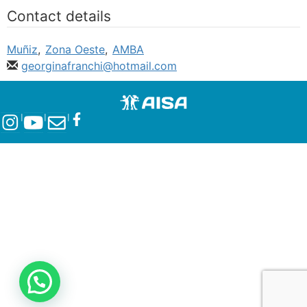
Contact details
Muñiz
,
Zona Oeste
,
AMBA
georginafranchi@hotmail.com
l
l
l