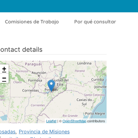
Comisiones de Trabajo
Por qué consultar
ontact details
+
−
Leaflet
| ©
OpenStreetMap
contributors
osadas
,
Provincia de Misiones