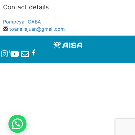
Contact details
Pompeya
,
CABA
toanaliajuan@gmail.com
l
l
l