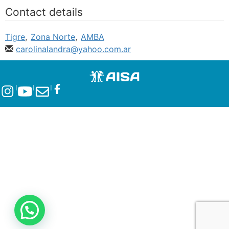
Contact details
Tigre
,
Zona Norte
,
AMBA
carolinalandra@yahoo.com.ar
l
l
l