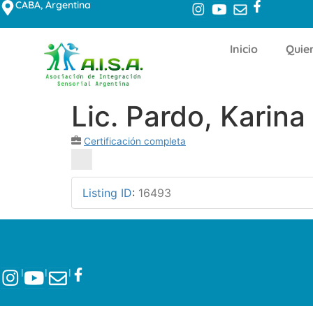
CABA, Argentina
Inicio
Quie
Lic. Pardo, Karina
Certificación completa
Listing ID
:
16493
l
l
l