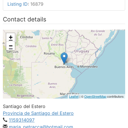
Listing ID
:
16879
Contact details
+
−
Leaflet
| ©
OpenStreetMap
contributors
Santiago del Estero
Provincia de Santiago del Estero
1159314097
maria_petracca@hotmail.com