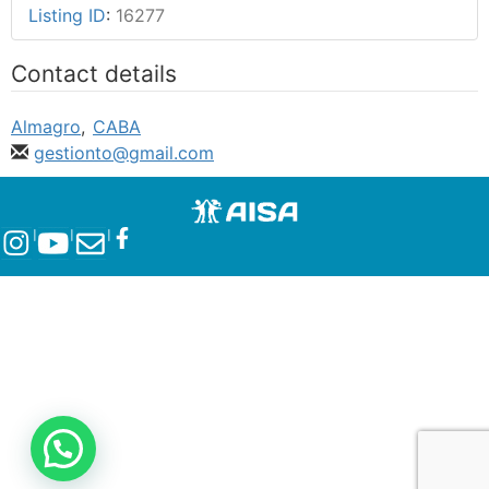
Listing ID
:
16277
Contact details
Almagro
,
CABA
gestionto@gmail.com
l
l
l