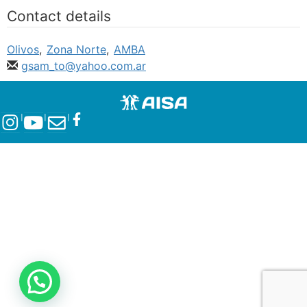
Contact details
Olivos
,
Zona Norte
,
AMBA
gsam_to@yahoo.com.ar
l
l
l