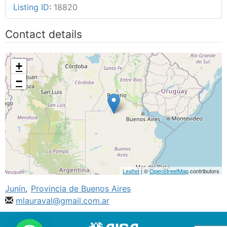
Listing ID
:
18820
Contact details
+
−
Leaflet
| ©
OpenStreetMap
contributors
Junín
,
Provincia de Buenos Aires
mlauraval@gmail.com.ar