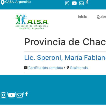
CABA, Argentina
Inicio
Quie
Provincia de Cha
Lic. Speroni, María Fabian
Certificación completa
/
Resistencia
l
l
l