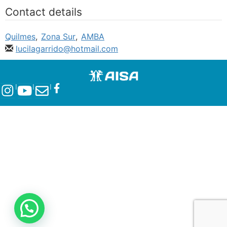
Contact details
Quilmes
,
Zona Sur
,
AMBA
lucilagarrido@hotmail.com
l
l
l