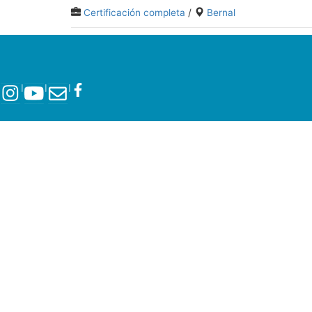
Certificación completa
/
Bernal
l
l
l