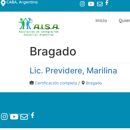
CABA, Argentina
Inicio
Quie
Bragado
Lic. Previdere, Marilina
Certificación completa
/
Bragado
l
l
l