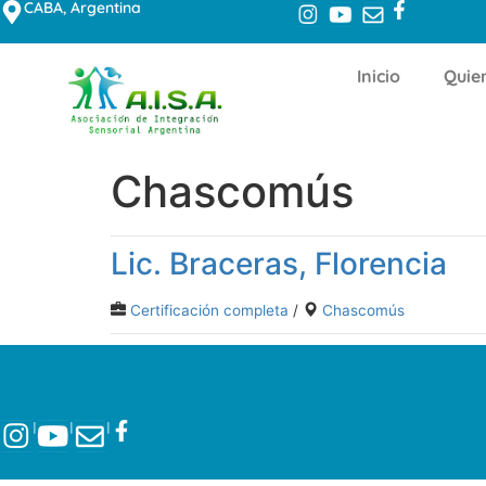
CABA, Argentina
Inicio
Quie
Chascomús
Lic. Braceras, Florencia
Certificación completa
/
Chascomús
l
l
l